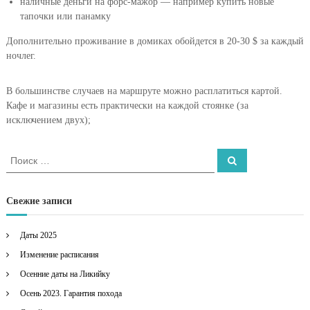
наличные деньги на форс-мажор — например купить новые
тапочки или панамку
Дополнительно проживание в домиках обойдется в 20-30 $ за каждый
ночлег.
В большинстве случаев на маршруте можно расплатиться картой.
Кафе и магазины есть практически на каждой стоянке (за
исключением двух);
И
П
о
с
и
к
с
к
а
Свежие записи
т
ь
Даты 2025
:
Изменение расписания
Осенние даты на Ликийку
Осень 2023. Гарантия похода