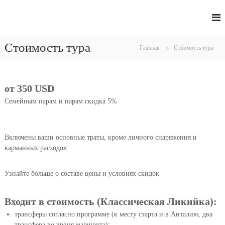
П
е
Л
П
р
у
и
е
т
Стоимость тура
к
й
Главная
Стоимость тура
е
т
и
ш
е
и
й
с
к
с
т
от 350 USD
с
к
в
о
Семейным парам и парам скидка 5%
и
а
д
я
я
е
п
т
о
р
Включены ваши основные траты, кроме личного снаряжения и
Т
ж
р
карманных расходов.
у
и
о
р
м
п
ц
о
Узнайте больше о составе цены и условиях скидок
и
а
м
и
у
Входит в стоимость (Классическая Ликийка):
трансферы согласно программе (к месту старта и в Анталию, два
трансфера во время маршрута);